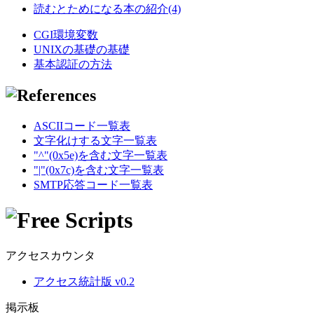
読むとためになる本の紹介(4)
CGI環境変数
UNIXの基礎の基礎
基本認証の方法
ASCIIコード一覧表
文字化けする文字一覧表
"^"(0x5e)を含む文字一覧表
"|"(0x7c)を含む文字一覧表
SMTP応答コード一覧表
アクセスカウンタ
アクセス統計版 v0.2
掲示板