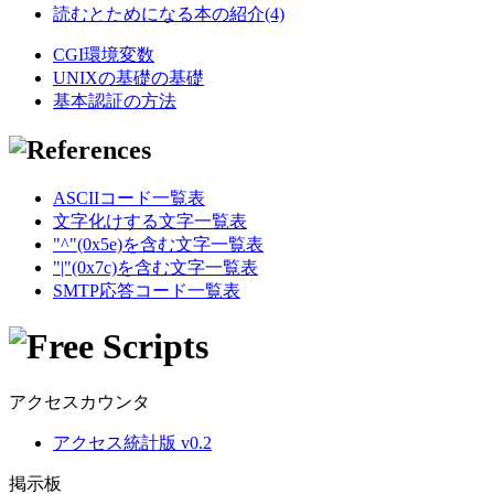
読むとためになる本の紹介(4)
CGI環境変数
UNIXの基礎の基礎
基本認証の方法
ASCIIコード一覧表
文字化けする文字一覧表
"^"(0x5e)を含む文字一覧表
"|"(0x7c)を含む文字一覧表
SMTP応答コード一覧表
アクセスカウンタ
アクセス統計版 v0.2
掲示板