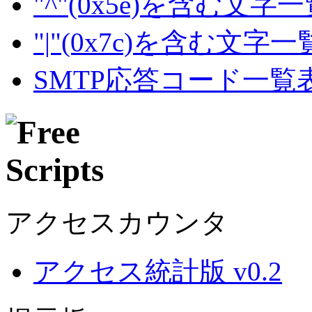
"^"(0x5e)を含む文字
"|"(0x7c)を含む文字
SMTP応答コード一覧
アクセスカウンタ
アクセス統計版 v0.2