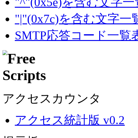
"^"(0x5e)を含む文字
"|"(0x7c)を含む文字
SMTP応答コード一覧
アクセスカウンタ
アクセス統計版 v0.2