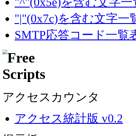
"^"(0x5e)を含む文字
"|"(0x7c)を含む文字
SMTP応答コード一覧
アクセスカウンタ
アクセス統計版 v0.2