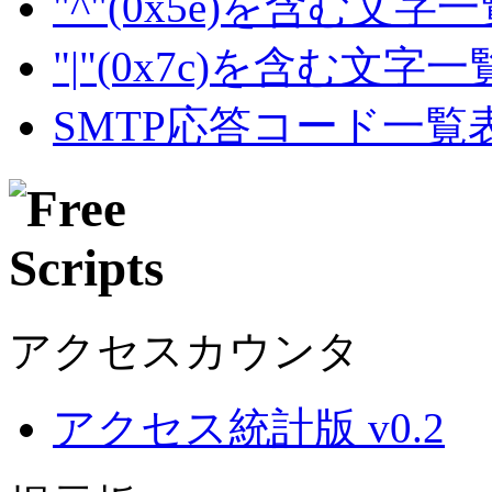
"^"(0x5e)を含む文字
"|"(0x7c)を含む文字
SMTP応答コード一覧
アクセスカウンタ
アクセス統計版 v0.2