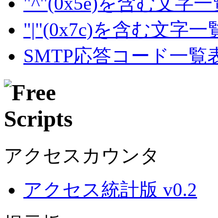
"^"(0x5e)を含む文字
"|"(0x7c)を含む文字
SMTP応答コード一覧
アクセスカウンタ
アクセス統計版 v0.2