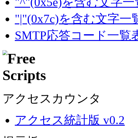
"^"(0x5e)を含む文字
"|"(0x7c)を含む文字
SMTP応答コード一覧
アクセスカウンタ
アクセス統計版 v0.2