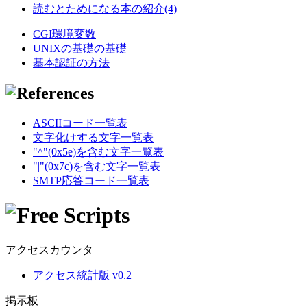
読むとためになる本の紹介(4)
CGI環境変数
UNIXの基礎の基礎
基本認証の方法
ASCIIコード一覧表
文字化けする文字一覧表
"^"(0x5e)を含む文字一覧表
"|"(0x7c)を含む文字一覧表
SMTP応答コード一覧表
アクセスカウンタ
アクセス統計版 v0.2
掲示板