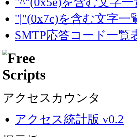
"^"(0x5e)を含む文字
"|"(0x7c)を含む文字
SMTP応答コード一覧
アクセスカウンタ
アクセス統計版 v0.2