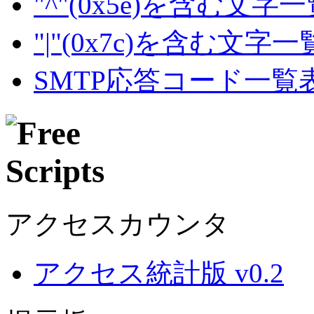
"^"(0x5e)を含む文字
"|"(0x7c)を含む文字
SMTP応答コード一覧
アクセスカウンタ
アクセス統計版 v0.2