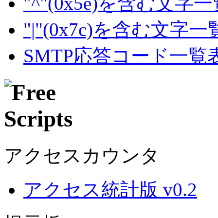
"^"(0x5e)を含む文字
"|"(0x7c)を含む文字
SMTP応答コード一覧
アクセスカウンタ
アクセス統計版 v0.2