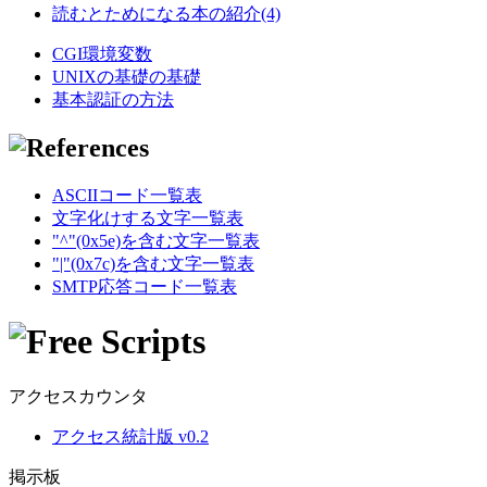
読むとためになる本の紹介(4)
CGI環境変数
UNIXの基礎の基礎
基本認証の方法
ASCIIコード一覧表
文字化けする文字一覧表
"^"(0x5e)を含む文字一覧表
"|"(0x7c)を含む文字一覧表
SMTP応答コード一覧表
アクセスカウンタ
アクセス統計版 v0.2
掲示板