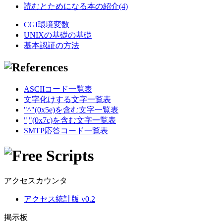
読むとためになる本の紹介(4)
CGI環境変数
UNIXの基礎の基礎
基本認証の方法
ASCIIコード一覧表
文字化けする文字一覧表
"^"(0x5e)を含む文字一覧表
"|"(0x7c)を含む文字一覧表
SMTP応答コード一覧表
アクセスカウンタ
アクセス統計版 v0.2
掲示板