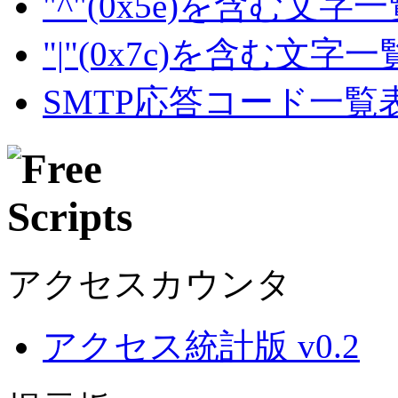
"^"(0x5e)を含む文字
"|"(0x7c)を含む文字
SMTP応答コード一覧
アクセスカウンタ
アクセス統計版 v0.2