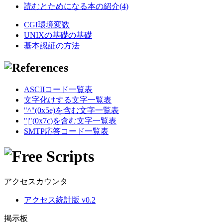
読むとためになる本の紹介(4)
CGI環境変数
UNIXの基礎の基礎
基本認証の方法
ASCIIコード一覧表
文字化けする文字一覧表
"^"(0x5e)を含む文字一覧表
"|"(0x7c)を含む文字一覧表
SMTP応答コード一覧表
アクセスカウンタ
アクセス統計版 v0.2
掲示板