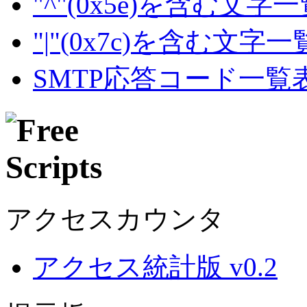
"^"(0x5e)を含む文字
"|"(0x7c)を含む文字
SMTP応答コード一覧
アクセスカウンタ
アクセス統計版 v0.2