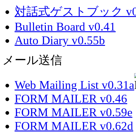
対話式ゲストブック v0.
Bulletin Board v0.41
Auto Diary v0.55b
メール送信
Web Mailing List v0.31a
FORM MAILER v0.46
FORM MAILER v0.59e
FORM MAILER v0.62d