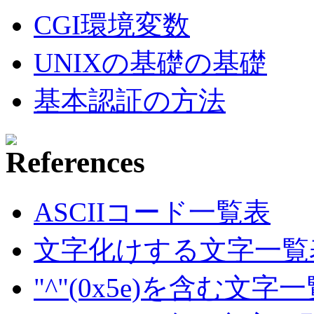
CGI環境変数
UNIXの基礎の基礎
基本認証の方法
ASCIIコード一覧表
文字化けする文字一覧
"^"(0x5e)を含む文字