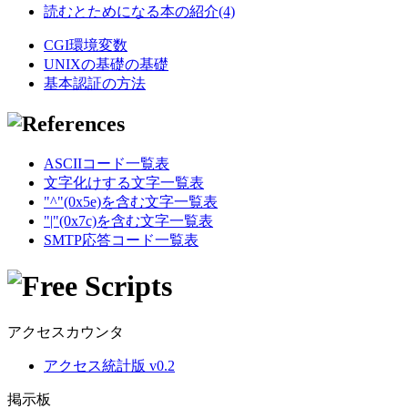
読むとためになる本の紹介(4)
CGI環境変数
UNIXの基礎の基礎
基本認証の方法
ASCIIコード一覧表
文字化けする文字一覧表
"^"(0x5e)を含む文字一覧表
"|"(0x7c)を含む文字一覧表
SMTP応答コード一覧表
アクセスカウンタ
アクセス統計版 v0.2
掲示板