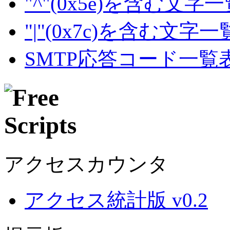
"^"(0x5e)を含む文字
"|"(0x7c)を含む文字
SMTP応答コード一覧
アクセスカウンタ
アクセス統計版 v0.2