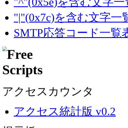
"^"(0x5e)を含む文字
"|"(0x7c)を含む文字
SMTP応答コード一覧
アクセスカウンタ
アクセス統計版 v0.2