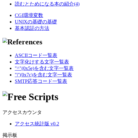
読むとためになる本の紹介(4)
CGI環境変数
UNIXの基礎の基礎
基本認証の方法
ASCIIコード一覧表
文字化けする文字一覧表
"^"(0x5e)を含む文字一覧表
"|"(0x7c)を含む文字一覧表
SMTP応答コード一覧表
アクセスカウンタ
アクセス統計版 v0.2
掲示板