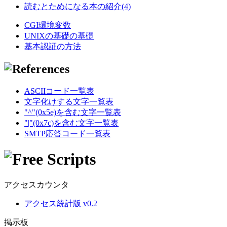
読むとためになる本の紹介(4)
CGI環境変数
UNIXの基礎の基礎
基本認証の方法
ASCIIコード一覧表
文字化けする文字一覧表
"^"(0x5e)を含む文字一覧表
"|"(0x7c)を含む文字一覧表
SMTP応答コード一覧表
アクセスカウンタ
アクセス統計版 v0.2
掲示板