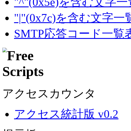
"^"(0x5e)を含む文字
"|"(0x7c)を含む文字
SMTP応答コード一覧
アクセスカウンタ
アクセス統計版 v0.2