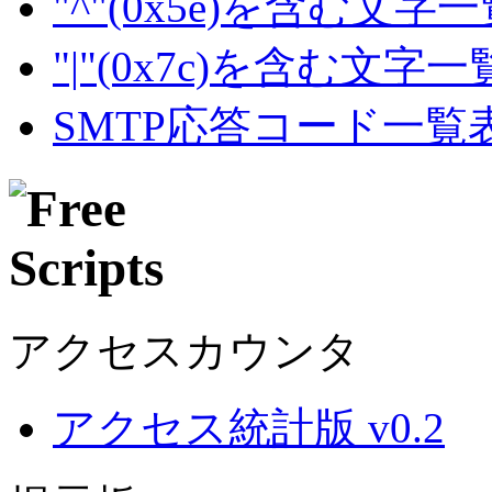
"^"(0x5e)を含む文字
"|"(0x7c)を含む文字
SMTP応答コード一覧
アクセスカウンタ
アクセス統計版 v0.2