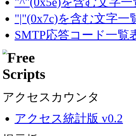
"^"(0x5e)を含む文字
"|"(0x7c)を含む文字
SMTP応答コード一覧
アクセスカウンタ
アクセス統計版 v0.2