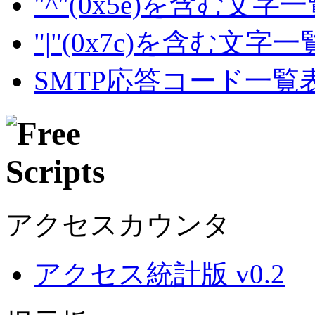
"^"(0x5e)を含む文字
"|"(0x7c)を含む文字
SMTP応答コード一覧
アクセスカウンタ
アクセス統計版 v0.2