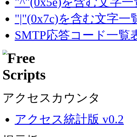
"^"(0x5e)を含む文字
"|"(0x7c)を含む文字
SMTP応答コード一覧
アクセスカウンタ
アクセス統計版 v0.2