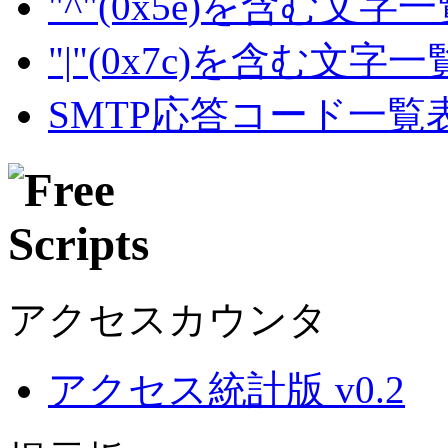
"^"(0x5e)を含む文字
"|"(0x7c)を含む文字
SMTP応答コード一覧
アクセスカウンタ
アクセス統計版 v0.2