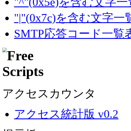
"^"(0x5e)を含む文字
"|"(0x7c)を含む文字
SMTP応答コード一覧
アクセスカウンタ
アクセス統計版 v0.2