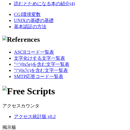
読むとためになる本の紹介(4)
CGI環境変数
UNIXの基礎の基礎
基本認証の方法
ASCIIコード一覧表
文字化けする文字一覧表
"^"(0x5e)を含む文字一覧表
"|"(0x7c)を含む文字一覧表
SMTP応答コード一覧表
アクセスカウンタ
アクセス統計版 v0.2
掲示板