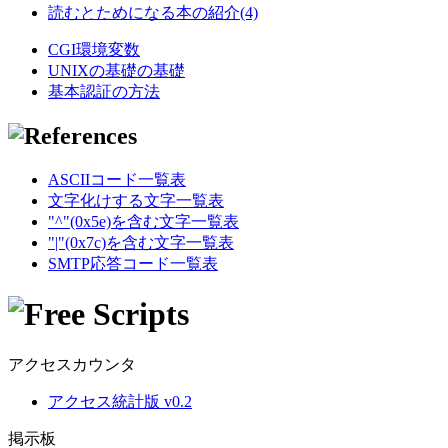
読むとためになる本の紹介(4)
CGI環境変数
UNIXの基礎の基礎
基本認証の方法
ASCIIコード一覧表
文字化けする文字一覧表
"^"(0x5e)を含む文字一覧表
"|"(0x7c)を含む文字一覧表
SMTP応答コード一覧表
アクセスカウンタ
アクセス統計版 v0.2
掲示板