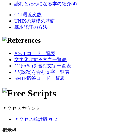
読むとためになる本の紹介(4)
CGI環境変数
UNIXの基礎の基礎
基本認証の方法
ASCIIコード一覧表
文字化けする文字一覧表
"^"(0x5e)を含む文字一覧表
"|"(0x7c)を含む文字一覧表
SMTP応答コード一覧表
アクセスカウンタ
アクセス統計版 v0.2
掲示板