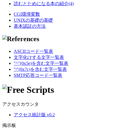
読むとためになる本の紹介(4)
CGI環境変数
UNIXの基礎の基礎
基本認証の方法
ASCIIコード一覧表
文字化けする文字一覧表
"^"(0x5e)を含む文字一覧表
"|"(0x7c)を含む文字一覧表
SMTP応答コード一覧表
アクセスカウンタ
アクセス統計版 v0.2
掲示板