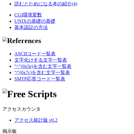
読むとためになる本の紹介(4)
CGI環境変数
UNIXの基礎の基礎
基本認証の方法
ASCIIコード一覧表
文字化けする文字一覧表
"^"(0x5e)を含む文字一覧表
"|"(0x7c)を含む文字一覧表
SMTP応答コード一覧表
アクセスカウンタ
アクセス統計版 v0.2
掲示板