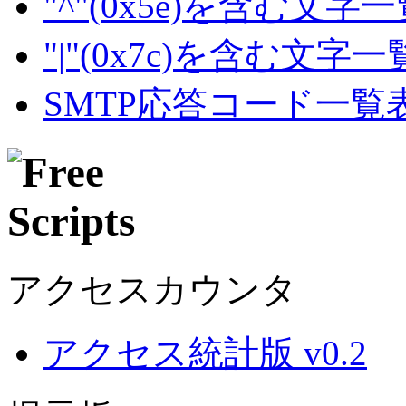
"^"(0x5e)を含む文字
"|"(0x7c)を含む文字
SMTP応答コード一覧
アクセスカウンタ
アクセス統計版 v0.2