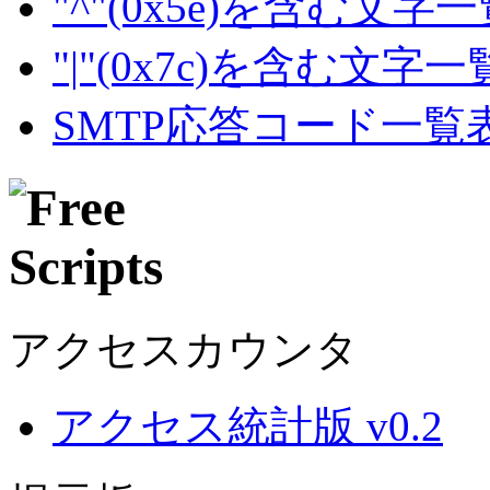
"^"(0x5e)を含む文字
"|"(0x7c)を含む文字
SMTP応答コード一覧
アクセスカウンタ
アクセス統計版 v0.2