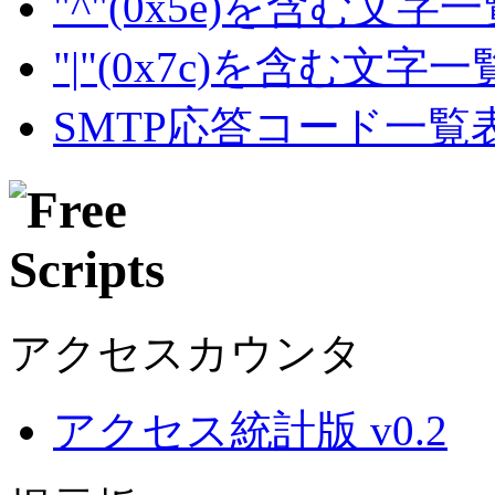
"^"(0x5e)を含む文字
"|"(0x7c)を含む文字
SMTP応答コード一覧
アクセスカウンタ
アクセス統計版 v0.2