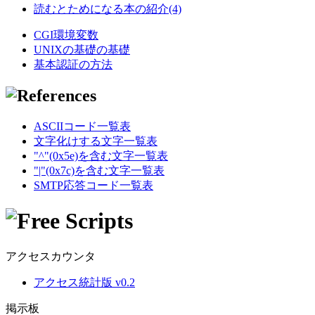
読むとためになる本の紹介(4)
CGI環境変数
UNIXの基礎の基礎
基本認証の方法
ASCIIコード一覧表
文字化けする文字一覧表
"^"(0x5e)を含む文字一覧表
"|"(0x7c)を含む文字一覧表
SMTP応答コード一覧表
アクセスカウンタ
アクセス統計版 v0.2
掲示板