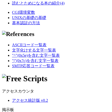
読むとためになる本の紹介(4)
CGI環境変数
UNIXの基礎の基礎
基本認証の方法
ASCIIコード一覧表
文字化けする文字一覧表
"^"(0x5e)を含む文字一覧表
"|"(0x7c)を含む文字一覧表
SMTP応答コード一覧表
アクセスカウンタ
アクセス統計版 v0.2
掲示板