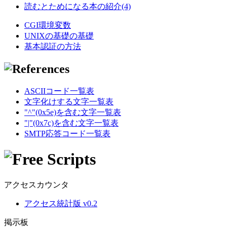
読むとためになる本の紹介(4)
CGI環境変数
UNIXの基礎の基礎
基本認証の方法
ASCIIコード一覧表
文字化けする文字一覧表
"^"(0x5e)を含む文字一覧表
"|"(0x7c)を含む文字一覧表
SMTP応答コード一覧表
アクセスカウンタ
アクセス統計版 v0.2
掲示板