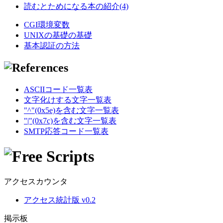
読むとためになる本の紹介(4)
CGI環境変数
UNIXの基礎の基礎
基本認証の方法
ASCIIコード一覧表
文字化けする文字一覧表
"^"(0x5e)を含む文字一覧表
"|"(0x7c)を含む文字一覧表
SMTP応答コード一覧表
アクセスカウンタ
アクセス統計版 v0.2
掲示板