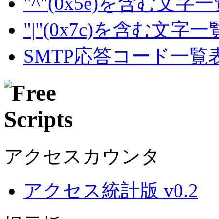
"^"(0x5e)を含む文字
"|"(0x7c)を含む文字
SMTP応答コード一覧
アクセスカウンタ
アクセス統計版 v0.2