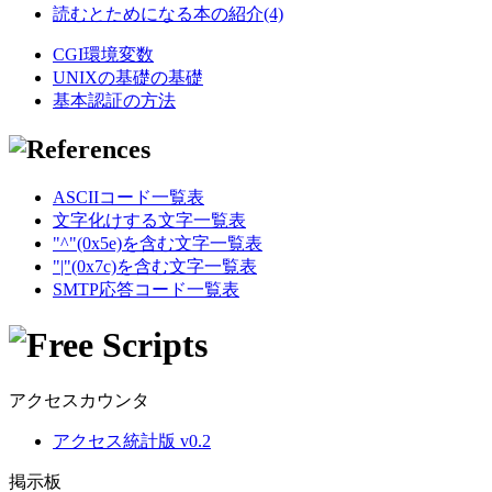
読むとためになる本の紹介(4)
CGI環境変数
UNIXの基礎の基礎
基本認証の方法
ASCIIコード一覧表
文字化けする文字一覧表
"^"(0x5e)を含む文字一覧表
"|"(0x7c)を含む文字一覧表
SMTP応答コード一覧表
アクセスカウンタ
アクセス統計版 v0.2
掲示板