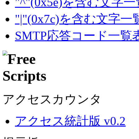
"^"(0x5e)を含む文字
"|"(0x7c)を含む文字
SMTP応答コード一覧
アクセスカウンタ
アクセス統計版 v0.2