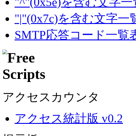
"^"(0x5e)を含む文字
"|"(0x7c)を含む文字
SMTP応答コード一覧
アクセスカウンタ
アクセス統計版 v0.2