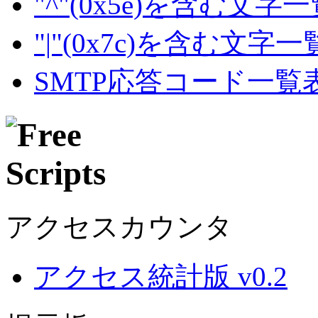
"^"(0x5e)を含む文字
"|"(0x7c)を含む文字
SMTP応答コード一覧
アクセスカウンタ
アクセス統計版 v0.2