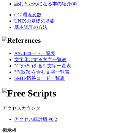
読むとためになる本の紹介(4)
CGI環境変数
UNIXの基礎の基礎
基本認証の方法
ASCIIコード一覧表
文字化けする文字一覧表
"^"(0x5e)を含む文字一覧表
"|"(0x7c)を含む文字一覧表
SMTP応答コード一覧表
アクセスカウンタ
アクセス統計版 v0.2
掲示板