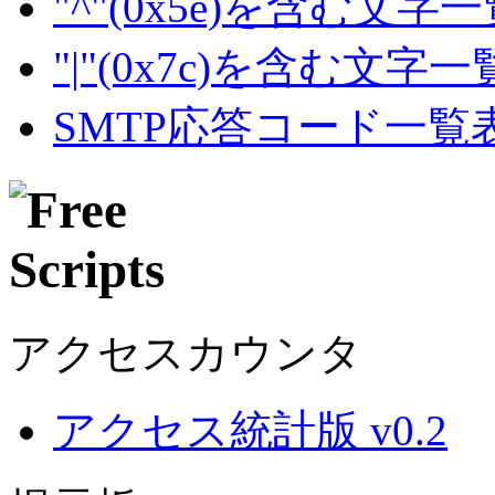
"^"(0x5e)を含む文字
"|"(0x7c)を含む文字
SMTP応答コード一覧
アクセスカウンタ
アクセス統計版 v0.2