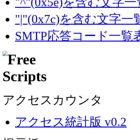
"^"(0x5e)を含む文字
"|"(0x7c)を含む文字
SMTP応答コード一覧
アクセスカウンタ
アクセス統計版 v0.2